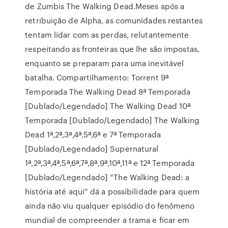
de Zumbis The Walking Dead.Meses após a
retribuição de Alpha, as comunidades restantes
tentam lidar com as perdas, relutantemente
respeitando as fronteiras que lhe são impostas,
enquanto se preparam para uma inevitável
batalha. Compartilhamento: Torrent 9ª
Temporada The Walking Dead 8ª Temporada
[Dublado/Legendado] The Walking Dead 10ª
Temporada [Dublado/Legendado] The Walking
Dead 1ª,2ª,3ª,4ª,5ª,6ª e 7ª Temporada
[Dublado/Legendado] Supernatural
1ª,2ª,3ª,4ª,5ª,6ª,7ª,8ª,9ª,10ª,11ª e 12ª Temporada
[Dublado/Legendado] “The Walking Dead: a
história até aqui” dá a possibilidade para quem
ainda não viu qualquer episódio do fenômeno
mundial de compreender a trama e ficar em