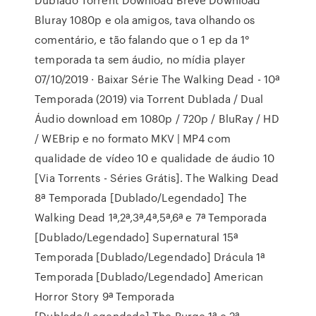
Bluray 1080p e ola amigos, tava olhando os
comentário, e tão falando que o 1 ep da 1°
temporada ta sem áudio, no mídia player
07/10/2019 · Baixar Série The Walking Dead - 10ª
Temporada (2019) via Torrent Dublada / Dual
Áudio download em 1080p / 720p / BluRay / HD
/ WEBrip e no formato MKV | MP4 com
qualidade de vídeo 10 e qualidade de áudio 10
[Via Torrents - Séries Grátis]. The Walking Dead
8ª Temporada [Dublado/Legendado] The
Walking Dead 1ª,2ª,3ª,4ª,5ª,6ª e 7ª Temporada
[Dublado/Legendado] Supernatural 15ª
Temporada [Dublado/Legendado] Drácula 1ª
Temporada [Dublado/Legendado] American
Horror Story 9ª Temporada
[Dublado/Legendado] The Purge 1ª e 2ª